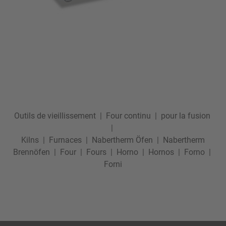
Outils de vieillissement
|
Four continu
|
pour la fusion
|
Kilns
|
Furnaces
|
Nabertherm Öfen
|
Nabertherm
Brennöfen
|
Four
|
Fours
|
Horno
|
Hornos
|
Forno
|
Forni