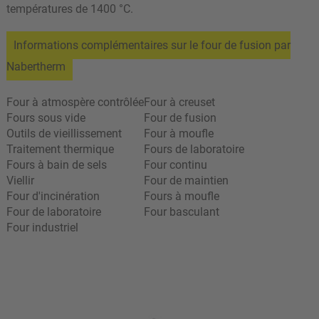
températures de 1400 °C.
Informations complémentaires sur le four de fusion par
Nabertherm
Four à atmospère contrôlée
Four à creuset
Fours sous vide
Four de fusion
Outils de vieillissement
Four à moufle
Traitement thermique
Fours de laboratoire
Fours à bain de sels
Four continu
Viellir
Four de maintien
Four d'incinération
Fours à moufle
Four de laboratoire
Four basculant
Four industriel